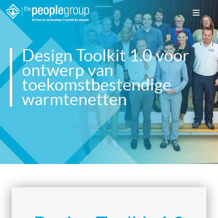
Design Toolkit 1.0 voor
ontwerp van
toekomstbestendige
warmtenetten