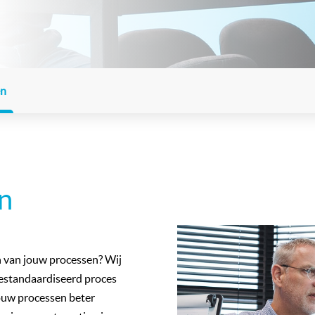
en
an
en van jouw processen? Wij
estandaardiseerd proces
jouw processen beter