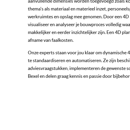
aanvullende dimensies worden toegevoegd zoals k
thema's als materiaal en materieel inzet, personee
werkruimtes en opslag mee genomen. Door een 4D 
visualiseer en analyseer je bouwproces volledig waar
makkelijker en eerder inzichtelijker zijn. Een 4D pl
afname van faalkosten.
Onze experts staan voor jou klaar om dynamische 
te standaardiseren en automatiseren. Ze zijn besch
adviesvraagstukken, implementeren de gewenste s
Bexel en delen graag kennis en passie door bijbehor