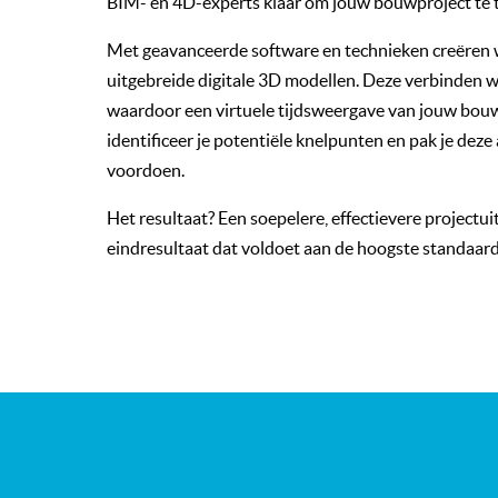
BIM- en 4D-experts klaar om jouw bouwproject te 
Met geavanceerde software en technieken creëren 
uitgebreide digitale 3D modellen. Deze verbinden 
waardoor een virtuele tijdsweergave van jouw bouw
identificeer je potentiële knelpunten en pak je dez
voordoen.
Het resultaat? Een soepelere, effectievere projectu
eindresultaat dat voldoet aan de hoogste standaar