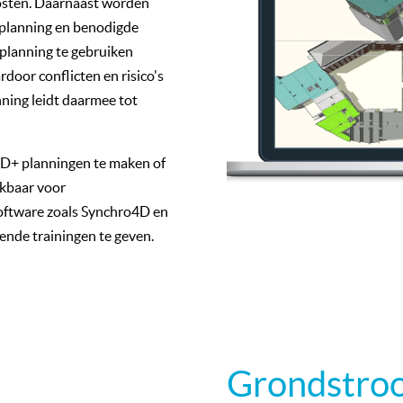
osten. Daarnaast worden
lsplanning en benodigde
planning te gebruiken
door conflicten en risico's
anning leidt daarmee tot
4D+ planningen te maken of
ikbaar voor
oftware zoals Synchro4D en
ende trainingen te geven.
Grondstroo