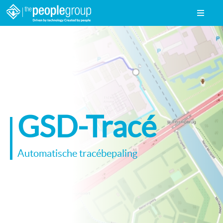
GSD-Tracé
Automatische tracébepaling